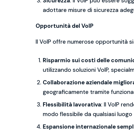
Sicurezza
: Il VoIP può essere sog
adottare misure di sicurezza adeg
Opportunità del VoIP
Il VoIP offre numerose opportunità sia
Risparmio sui costi delle comuni
utilizzando soluzioni VoIP, specialm
Collaborazione aziendale miglior
geograficamente tramite funzional
Flessibilità lavorativa
: Il VoIP re
modo flessibile da qualsiasi luogo
Espansione internazionale sempl