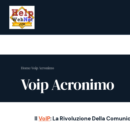
Vai
al
contenuto
Home
›
Voip Acronimo
Voip Acronimo
Il
VoIP
: La Rivoluzione Della Comuni