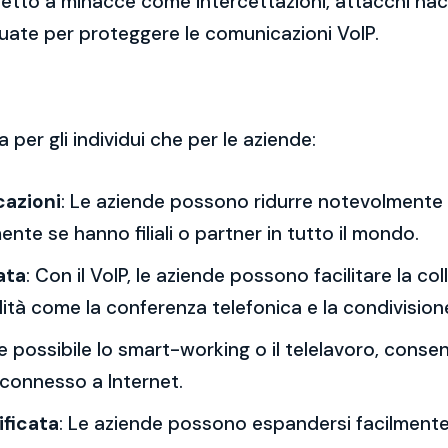
getto a minacce come intercettazioni, attacchi hac
uate per proteggere le comunicazioni VoIP.
 per gli individui che per le aziende:
cazioni
: Le aziende possono ridurre notevolmente i
ente se hanno filiali o partner in tutto il mondo.
ata
: Con il VoIP, le aziende possono facilitare la co
ità come la conferenza telefonica e la condivision
nde possibile lo smart-working o il telelavoro, conse
 connesso a Internet.
ificata
: Le aziende possono espandersi facilmente a