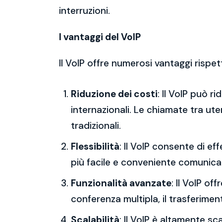
interruzioni.
I vantaggi del VoIP
Il VoIP offre numerosi vantaggi rispet
Riduzione dei costi
: Il VoIP può r
internazionali. Le chiamate tra ut
tradizionali.
Flessibilità
: Il VoIP consente di 
più facile e conveniente comunica
Funzionalità avanzate
: Il VoIP o
conferenza multipla, il trasferimen
Scalabilità
: Il VoIP è altamente s