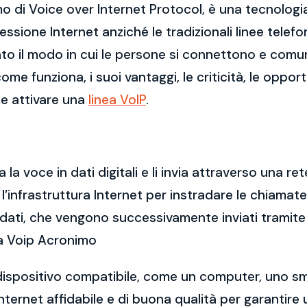
mo di Voice over Internet Protocol, è una tecnolog
sione Internet anziché le tradizionali linee telef
to il modo in cui le persone si connettono e comuni
ome funziona, i suoi vantaggi, le criticità, le opport
e attivare una
linea VoIP
.
a voce in dati digitali e li invia attraverso una rete
ta l’infrastruttura Internet per instradare le chiamat
dati, che vengono successivamente inviati tramite 
ca Voip Acronimo
un dispositivo compatibile, come un computer, uno s
Internet affidabile e di buona qualità per garanti