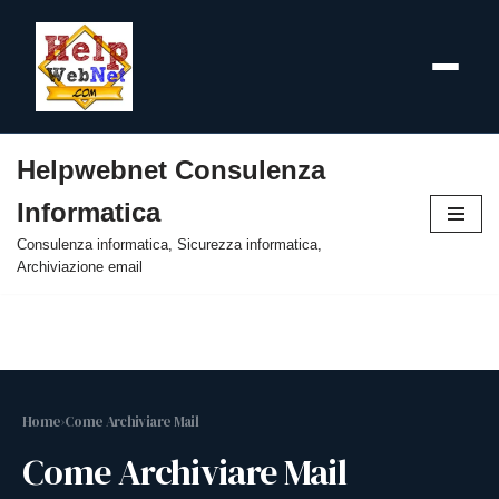
Helpwebnet Consulenza
Vai
Informatica
al
contenuto
Consulenza informatica, Sicurezza informatica,
Archiviazione email
Home
›
Come Archiviare Mail
Come Archiviare Mail