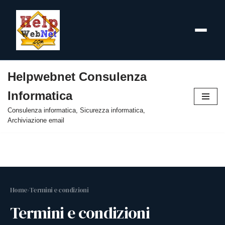
Helpwebnet Consulenza
Vai
Informatica
al
contenuto
Consulenza informatica, Sicurezza informatica,
Archiviazione email
Home
›
Termini e condizioni
Termini e condizioni