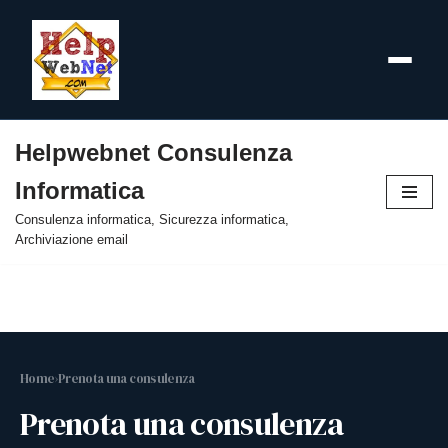
Helpwebnet Consulenza
Vai
Informatica
al
contenuto
Consulenza informatica, Sicurezza informatica,
Archiviazione email
Home
›
Prenota una consulenza
Prenota una consulenza