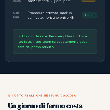
parzialmente. 2 giorni persi
16:00
Procedura attivata, backup
Con
Risolto
verificato, ripristino entro 4h
DRP
✓ Con un Disaster Recovery Plan scritto e
testato, il tuo team sa esattamente cosa
fare dal primo minuto.
IL COSTO REALE CHE NESSUNO CALCOLA
Un giorno di fermo costa