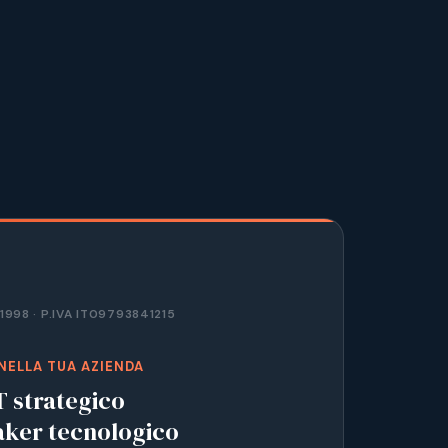
 1998 · P.IVA IT09793841215
NELLA TUA AZIENDA
T strategico
aker tecnologico