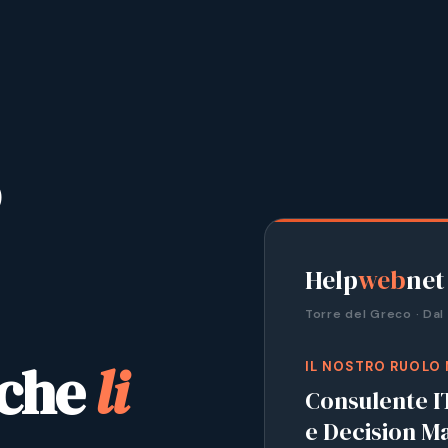
Help
web
net
Torre del Greco · Dal
 che
li
IL NOSTRO RUOLO 
Consulente I
e Decision M