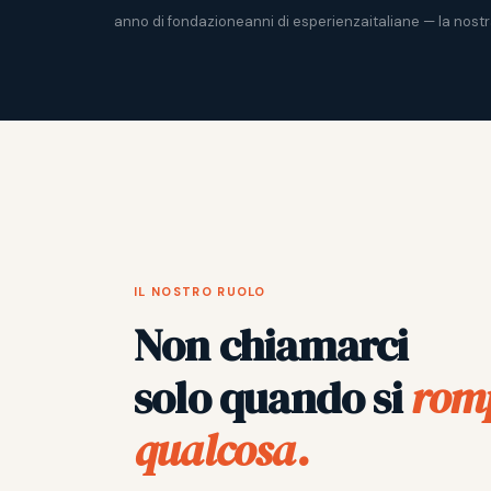
anno di fondazione
anni di esperienza
italiane — la nost
IL NOSTRO RUOLO
Non chiamarci
solo quando si
rom
qualcosa.