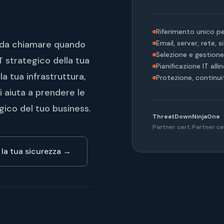
Riferimento unico per
Email, server, rete, 
 da chiamare quando
Selezione e gestione 
T strategico della tua
Pianificazione IT alli
a tua infrastruttura,
Protezione, continu
ti aiuta a prendere le
gico del tuo business.
ThreatDown
NinjaOne
Partner cert.
Partner ce
 la tua sicurezza →