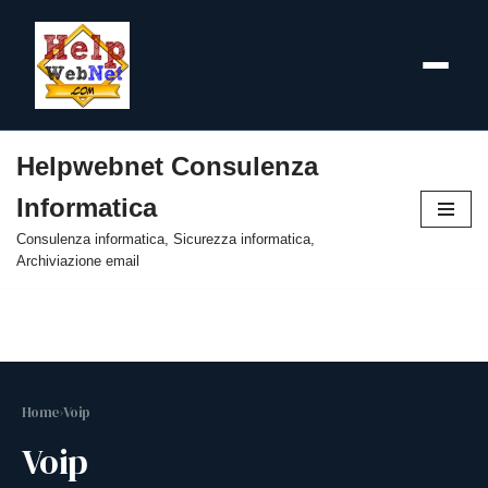
Helpwebnet Consulenza
Vai
Informatica
al
contenuto
Consulenza informatica, Sicurezza informatica,
Archiviazione email
Home
›
Voip
Voip