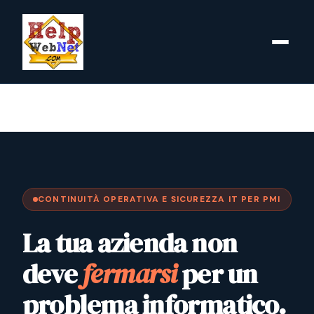
Vai
al
contenuto
CONTINUITÀ OPERATIVA E SICUREZZA IT PER PMI
La tua azienda non
deve
fermarsi
per un
problema informatico.