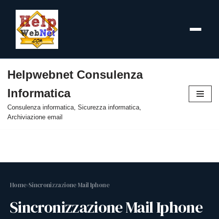
Helpwebnet Consulenza
Vai
Informatica
al
contenuto
Consulenza informatica, Sicurezza informatica,
Archiviazione email
Home
›
Sincronizzazione Mail Iphone
Sincronizzazione Mail Iphone