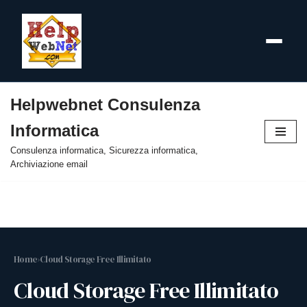
Helpwebnet Consulenza
Vai
Informatica
al
contenuto
Consulenza informatica, Sicurezza informatica,
Archiviazione email
Home
›
Cloud Storage Free Illimitato
Cloud Storage Free Illimitato