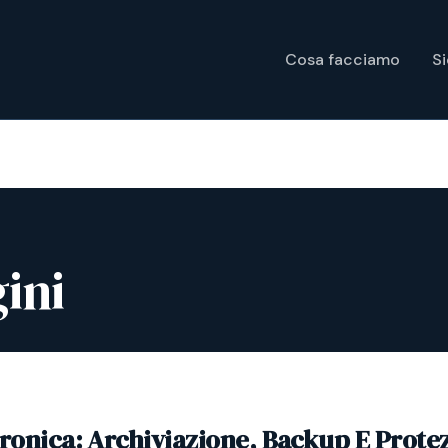
Cosa facciamo
S
ini
tronica: Archiviazione, Backup E Prote