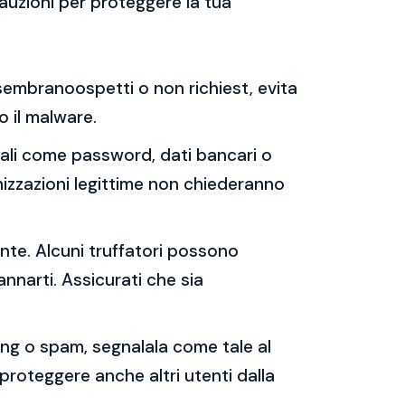
auzioni per proteggere la tua
e sembranoospetti o non richiest, evita
 o il malware.
sonali come password, dati bancari o
nizzazioni legittime non chiederanno
ente. Alcuni truffatori possono
annarti. Assicurati che sia
shing o spam, segnalala come tale al
 proteggere anche altri utenti dalla