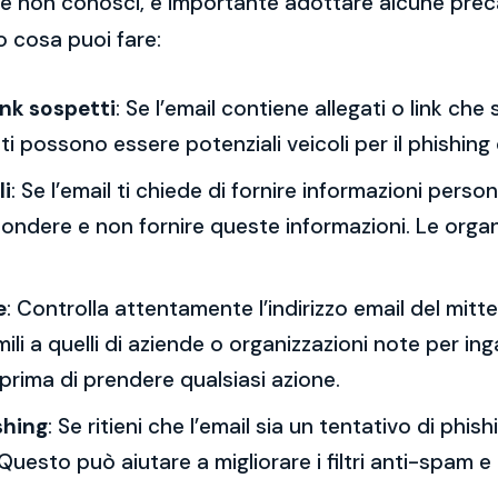
 che non conosci, è importante adottare alcune prec
o cosa puoi fare:
ink sospetti
: Se l’email contiene allegati o link ch
esti possono essere potenziali veicoli per il phishing
li
: Se l’email ti chiede di fornire informazioni per
spondere e non fornire queste informazioni. Le orga
e
: Controlla attentamente l’indirizzo email del mitt
mili a quelli di aziende o organizzazioni note per ing
 prima di prendere qualsiasi azione.
shing
: Se ritieni che l’email sia un tentativo di phi
Questo può aiutare a migliorare i filtri anti-spam e