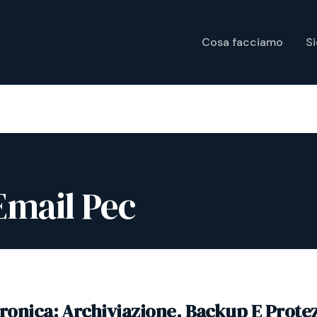
Cosa facciamo
S
Email Pec
tronica: Archiviazione, Backup E Prote