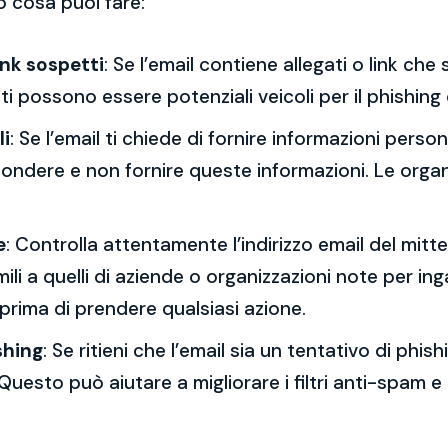
o cosa puoi fare:
ink sospetti
: Se l’email contiene allegati o link ch
esti possono essere potenziali veicoli per il phishing
li
: Se l’email ti chiede di fornire informazioni per
spondere e non fornire queste informazioni. Le orga
e
: Controlla attentamente l’indirizzo email del mitt
mili a quelli di aziende o organizzazioni note per ing
 prima di prendere qualsiasi azione.
shing
: Se ritieni che l’email sia un tentativo di phi
Questo può aiutare a migliorare i filtri anti-spam e