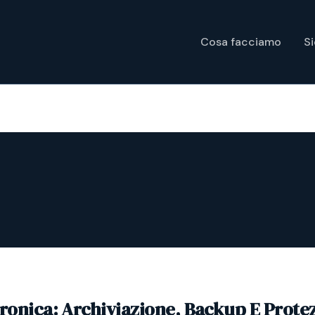
Cosa facciamo
S
tronica: Archiviazione, Backup E Prote