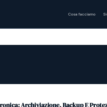
Cosa facciamo
S
tronica: Archiviazione, Backup E Prote