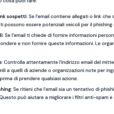
o cosa puoi fare:
ink sospetti
: Se l’email contiene allegati o link ch
esti possono essere potenziali veicoli per il phishing
li
: Se l’email ti chiede di fornire informazioni per
spondere e non fornire queste informazioni. Le orga
e
: Controlla attentamente l’indirizzo email del mitt
mili a quelli di aziende o organizzazioni note per ing
 prima di prendere qualsiasi azione.
shing
: Se ritieni che l’email sia un tentativo di phi
Questo può aiutare a migliorare i filtri anti-spam e