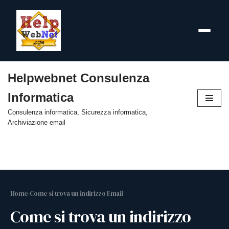
Helpwebnet Consulenza
Vai
Informatica
al
contenuto
Consulenza informatica, Sicurezza informatica,
Archiviazione email
Home
›
Come si trova un indirizzo Email
Come si trova un indirizzo