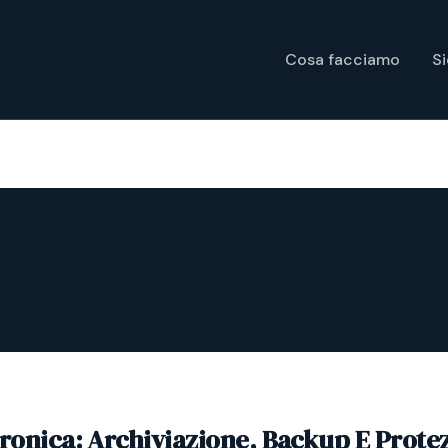
Cosa facciamo
S
tronica: Archiviazione, Backup E Prote