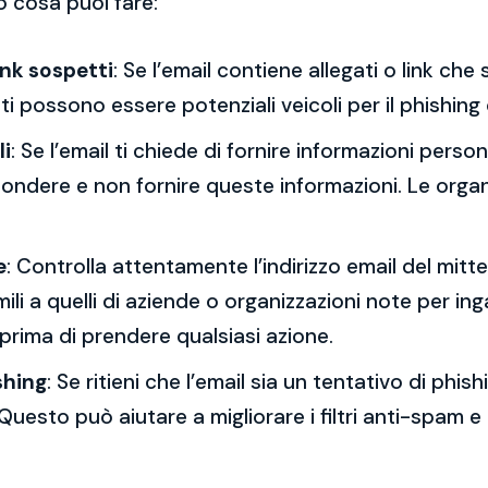
o cosa puoi fare:
ink sospetti
: Se l’email contiene allegati o link ch
esti possono essere potenziali veicoli per il phishing
li
: Se l’email ti chiede di fornire informazioni per
spondere e non fornire queste informazioni. Le orga
e
: Controlla attentamente l’indirizzo email del mitt
mili a quelli di aziende o organizzazioni note per ing
 prima di prendere qualsiasi azione.
shing
: Se ritieni che l’email sia un tentativo di phi
Questo può aiutare a migliorare i filtri anti-spam e