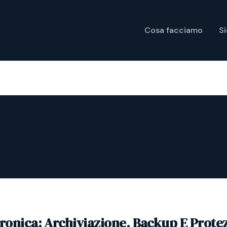
Cosa facciamo
S
tronica: Archiviazione, Backup E Prote