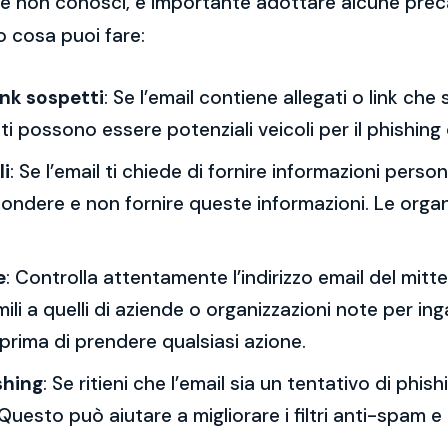
 che non conosci, è importante adottare alcune prec
o cosa puoi fare:
ink sospetti
: Se l’email contiene allegati o link ch
esti possono essere potenziali veicoli per il phishing
li
: Se l’email ti chiede di fornire informazioni per
spondere e non fornire queste informazioni. Le orga
e
: Controlla attentamente l’indirizzo email del mitt
mili a quelli di aziende o organizzazioni note per ing
 prima di prendere qualsiasi azione.
shing
: Se ritieni che l’email sia un tentativo di phi
Questo può aiutare a migliorare i filtri anti-spam e