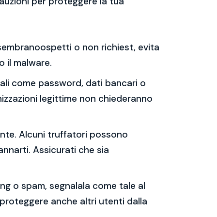
auzioni per proteggere la tua
e sembranoospetti o non richiest, evita
 o il malware.
sonali come password, dati bancari o
nizzazioni legittime non chiederanno
ente. Alcuni truffatori possono
annarti. Assicurati che sia
shing o spam, segnalala come tale al
 proteggere anche altri utenti dalla