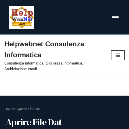
Helpwebnet Consulenza
Vai
Informatica
al
contenuto
Consulenza informatica, Sicurezza informatica,
Archiviazione email
Home
›
Aprire File Dat
Aprire File Dat