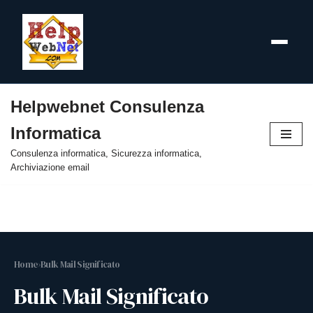
Helpwebnet Consulenza
Vai
Informatica
al
contenuto
Consulenza informatica, Sicurezza informatica,
Archiviazione email
Home
›
Bulk Mail Significato
Bulk Mail Significato