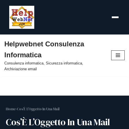
Helpwebnet Consulenza
Vai
Informatica
al
contenuto
Consulenza informatica, Sicurezza informatica,
Archiviazione email
Home
›
Cos’È L’Oggetto In Una Mail
Cos’È L’Oggetto In Una Mail