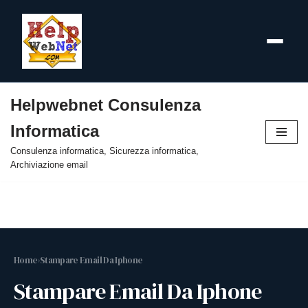
Helpwebnet Consulenza
Vai
Informatica
al
contenuto
Consulenza informatica, Sicurezza informatica,
Archiviazione email
Home
›
Stampare Email Da Iphone
Stampare Email Da Iphone