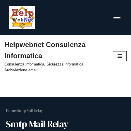
Helpwebnet Consulenza
Vai
Informatica
al
contenuto
Consulenza informatica, Sicurezza informatica,
Archiviazione email
Home
›
Smtp Mail Relay
Smtp Mail Relay