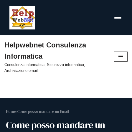
Helpwebnet Consulenza
Vai
Informatica
al
contenuto
Consulenza informatica, Sicurezza informatica,
Archiviazione email
Home
›
Come posso mandare un Email
Come posso mandare un