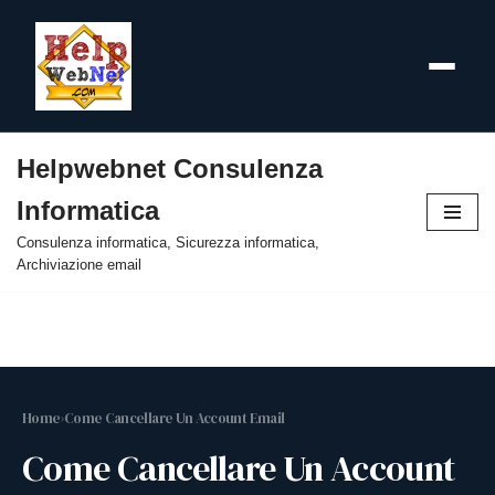
Helpwebnet Consulenza
Vai
Informatica
al
contenuto
Consulenza informatica, Sicurezza informatica,
Archiviazione email
Home
›
Come Cancellare Un Account Email
Come Cancellare Un Account