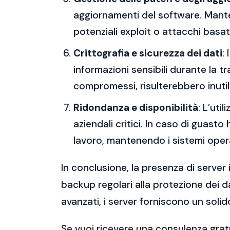
aggiornamenti del software. Mantene
potenziali exploit o attacchi basati
Crittografia e sicurezza dei dati
:
informazioni sensibili durante la 
compromessi, risulterebbero inutili
Ridondanza e disponibilità
: L’uti
aziendali critici. In caso di guast
lavoro, mantenendo i sistemi operat
In conclusione, la presenza di server 
backup regolari alla protezione dei da
avanzati, i server forniscono un solid
Se vuoi ricevere una consulenza gratu