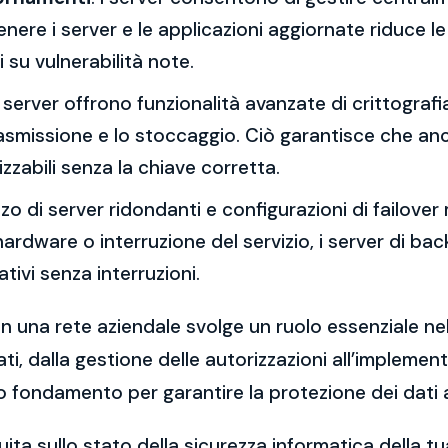
re i server e le applicazioni aggiornate riduce le 
 su vulnerabilità note.
 I server offrono funzionalità avanzate di crittograf
trasmissione e lo stoccaggio. Ciò garantisce che an
zzabili senza la chiave corretta.
lizzo di server ridondanti e configurazioni di failover 
o hardware o interruzione del servizio, i server di 
ivi senza interruzioni.
in una rete aziendale svolge un ruolo essenziale nell
ti, dalla gestione delle autorizzazioni all’implemen
o fondamento per garantire la protezione dei dati az
ita sullo stato della sicurezza informatica della 