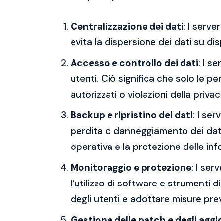
Centralizzazione dei dati
: I serv
evita la dispersione dei dati su dis
Accesso e controllo dei dati
: I s
utenti. Ciò significa che solo le p
autorizzati o violazioni della privac
Backup e ripristino dei dati
: I se
perdita o danneggiamento dei dati,
operativa e la protezione delle inf
Monitoraggio e protezione
: I ser
l’utilizzo di software e strumenti d
degli utenti e adottare misure preve
Gestione delle patch e degli agg