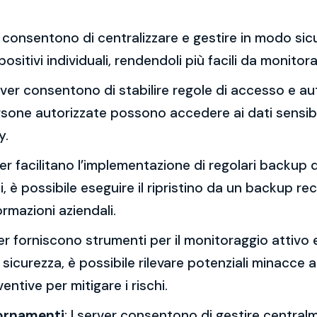
er consentono di centralizzare e gestire in modo sicu
positivi individuali, rendendoli più facili da monito
erver consentono di stabilire regole di accesso e aut
ersone autorizzate possono accedere ai dati sensibil
y.
rver facilitano l’implementazione di regolari backup de
 è possibile eseguire il ripristino da un backup re
ormazioni aziendali.
ver forniscono strumenti per il monitoraggio attivo 
i sicurezza, è possibile rilevare potenziali minacce a
ntive per mitigare i rischi.
iornamenti
: I server consentono di gestire centralm