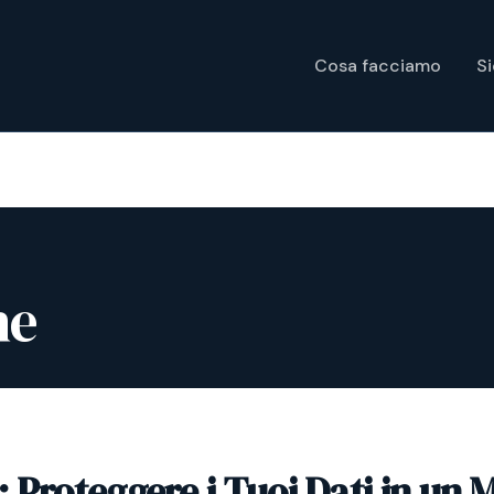
Cosa facciamo
S
he
 Proteggere i Tuoi Dati in un 