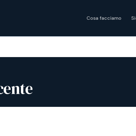
Cosa facciamo
S
cente