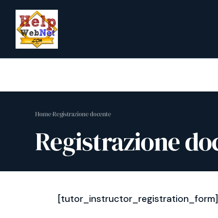
Vai
al
contenuto
Home
›
Registrazione docente
Registrazione do
[tutor_instructor_registration_form]