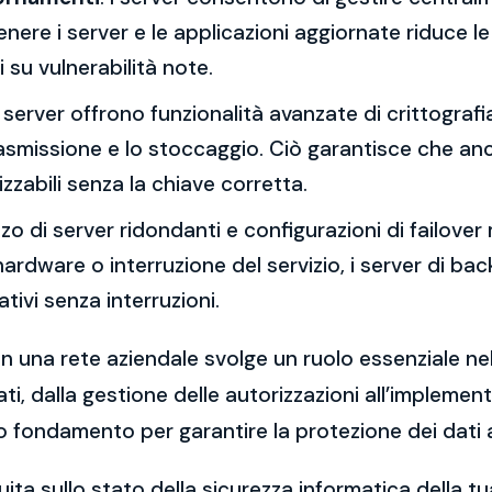
re i server e le applicazioni aggiornate riduce le 
 su vulnerabilità note.
 I server offrono funzionalità avanzate di crittograf
trasmissione e lo stoccaggio. Ciò garantisce che an
zzabili senza la chiave corretta.
lizzo di server ridondanti e configurazioni di failover 
o hardware o interruzione del servizio, i server di 
ivi senza interruzioni.
in una rete aziendale svolge un ruolo essenziale nell
ti, dalla gestione delle autorizzazioni all’implemen
o fondamento per garantire la protezione dei dati az
ita sullo stato della sicurezza informatica della 