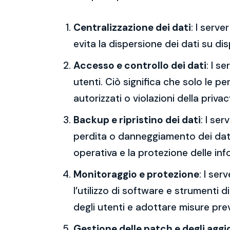
Centralizzazione dei dati
: I serv
evita la dispersione dei dati su dis
Accesso e controllo dei dati
: I s
utenti. Ciò significa che solo le p
autorizzati o violazioni della privac
Backup e ripristino dei dati
: I se
perdita o danneggiamento dei dati,
operativa e la protezione delle inf
Monitoraggio e protezione
: I ser
l’utilizzo di software e strumenti d
degli utenti e adottare misure preve
Gestione delle patch e degli agg