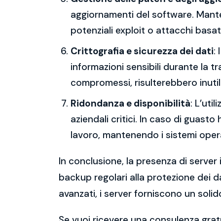
aggiornamenti del software. Mantene
potenziali exploit o attacchi basati
Crittografia e sicurezza dei dati
:
informazioni sensibili durante la 
compromessi, risulterebbero inutili
Ridondanza e disponibilità
: L’uti
aziendali critici. In caso di guast
lavoro, mantenendo i sistemi operat
In conclusione, la presenza di server 
backup regolari alla protezione dei da
avanzati, i server forniscono un solid
Se vuoi ricevere una consulenza gratu