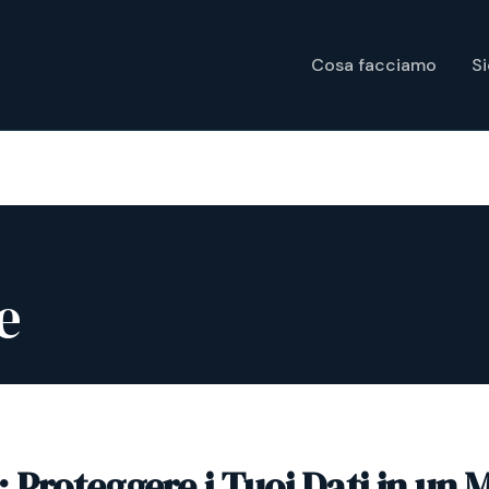
Cosa facciamo
S
e
 Proteggere i Tuoi Dati in un 