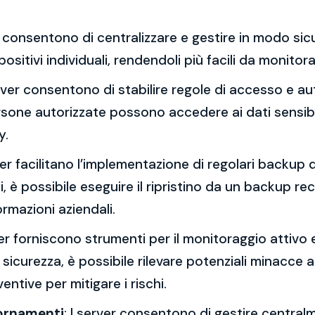
er consentono di centralizzare e gestire in modo sicu
positivi individuali, rendendoli più facili da monito
erver consentono di stabilire regole di accesso e aut
ersone autorizzate possono accedere ai dati sensibil
y.
rver facilitano l’implementazione di regolari backup de
 è possibile eseguire il ripristino da un backup re
ormazioni aziendali.
ver forniscono strumenti per il monitoraggio attivo 
i sicurezza, è possibile rilevare potenziali minacce a
ntive per mitigare i rischi.
iornamenti
: I server consentono di gestire centralm