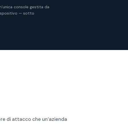
 un’unica console gestita da
ispositivo — sotto
ore di attacco che un’azienda