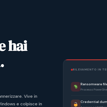
e hai
.
RILEVAMENTO IN T
Ransomware fil
Processo PowerShell
nnerizzare. Vive in
Credential du
Windows e colpisce in