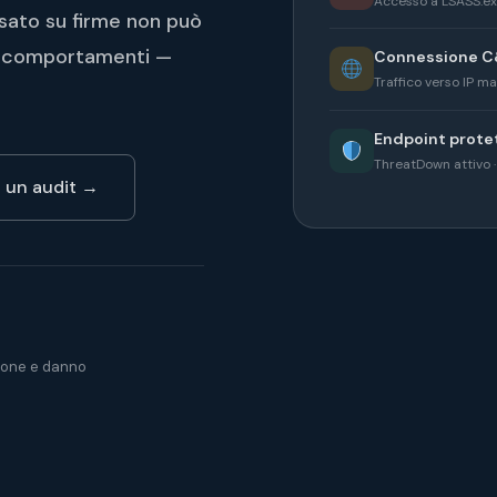
Accesso a LSASS.exe
asato su firme non può
 i comportamenti —
Connessione C
Traffico verso IP ma
Endpoint prote
ThreatDown attivo · 
a un audit →
ione e danno