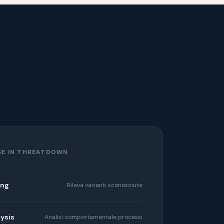
SE IN THREATDOWN
ing
Rileva varianti sconosciute
lysis
Analisi comportamentale processi