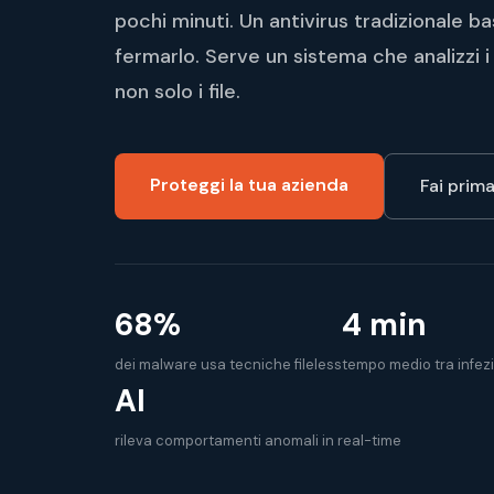
pochi minuti. Un antivirus tradizionale b
fermarlo. Serve un sistema che analizzi
non solo i file.
Proteggi la tua azienda
Fai prim
68%
4 min
dei malware usa tecniche fileless
tempo medio tra infez
AI
rileva comportamenti anomali in real-time