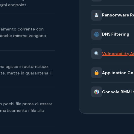
ogni endpoint.
Ransomware Ro
ortamento corrente con
DNS Filtering
ie anche minime vengono
Vulnerability
ema agisce in automatico:
Application Co
ete, mette in quarantena il
Console RMM i
 pochi file prima di essere
aticamente i file alla