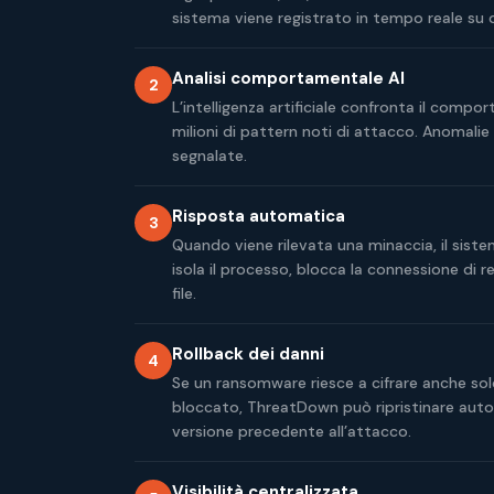
sistema viene registrato in tempo reale su 
Analisi comportamentale AI
2
L’intelligenza artificiale confronta il comp
milioni di pattern noti di attacco. Anomal
segnalate.
Risposta automatica
3
Quando viene rilevata una minaccia, il sist
isola il processo, blocca la connessione di r
file.
Rollback dei danni
4
Se un ransomware riesce a cifrare anche solo
bloccato, ThreatDown può ripristinare autom
versione precedente all’attacco.
Visibilità centralizzata