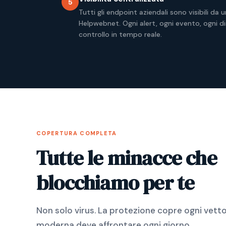
5
Tutti gli endpoint aziendali sono visibili da
Helpwebnet. Ogni alert, ogni evento, ogni d
controllo in tempo reale.
COPERTURA COMPLETA
Tutte le minacce che
blocchiamo per te
Non solo virus. La protezione copre ogni vett
moderna deve affrontare ogni giorno.