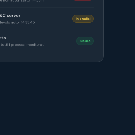
 non autorizzato · 14:33:11
&C server
In analisi
levolo noto · 14:33:45
tto
Sicuro
tutti i processi monitorati