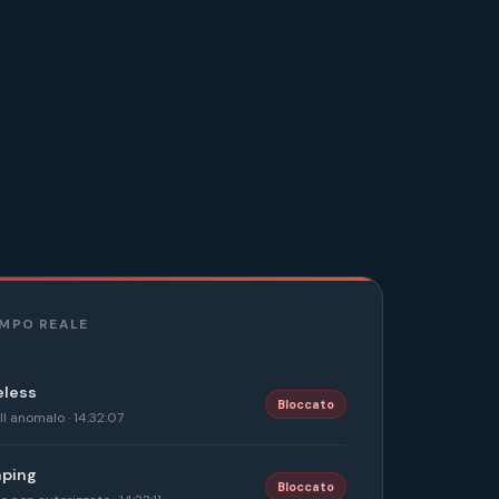
EMPO REALE
eless
Bloccato
 anomalo · 14:32:07
mping
Bloccato