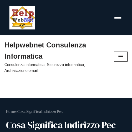
Helpwebnet Consulenza
Vai
Informatica
al
contenuto
Consulenza informatica, Sicurezza informatica,
Archiviazione email
Home
›
Cosa Significa Indirizzo Pec
Cosa Significa Indirizzo Pec