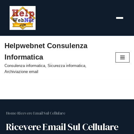
Helpwebnet Consulenza
Vai
Informatica
al
contenuto
Consulenza informatica, Sicurezza informatica,
Archiviazione email
Home
›
Ricevere Email Sul Cellulare
Ricevere Email Sul Cellulare