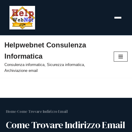
Helpwebnet Consulenza
Vai
Informatica
al
contenuto
Consulenza informatica, Sicurezza informatica,
Archiviazione email
Home
›
Come Trovare Indirizzo Email
Come Trovare Indirizzo Email