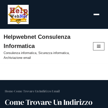
Helpwebnet Consulenza
Vai
Informatica
al
contenuto
Consulenza informatica, Sicurezza informatica,
Archiviazione email
Home
›
Come Trovare Un Indirizzo Email
Come Trovare Un Indirizzo