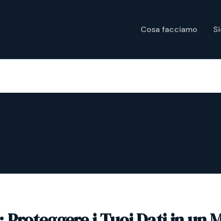
Cosa facciamo
S
 Proteggere i Tuoi Dati in un 