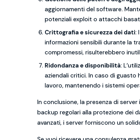
aggiornamenti del software. Mantene
potenziali exploit o attacchi basati
Crittografia e sicurezza dei dati
:
informazioni sensibili durante la 
compromessi, risulterebbero inutili
Ridondanza e disponibilità
: L’uti
aziendali critici. In caso di guast
lavoro, mantenendo i sistemi operat
In conclusione, la presenza di server 
backup regolari alla protezione dei da
avanzati, i server forniscono un solid
Se vuoi ricevere una consulenza gratu