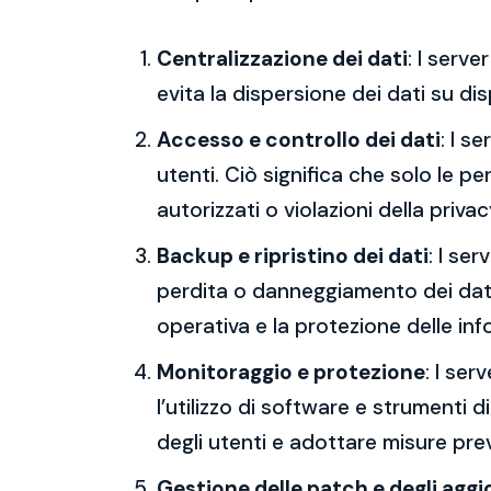
Centralizzazione dei dati
: I serv
evita la dispersione dei dati su dis
Accesso e controllo dei dati
: I s
utenti. Ciò significa che solo le p
autorizzati o violazioni della privac
Backup e ripristino dei dati
: I se
perdita o danneggiamento dei dati,
operativa e la protezione delle inf
Monitoraggio e protezione
: I ser
l’utilizzo di software e strumenti d
degli utenti e adottare misure preve
Gestione delle patch e degli agg