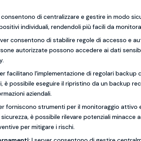
er consentono di centralizzare e gestire in modo sicu
positivi individuali, rendendoli più facili da monito
erver consentono di stabilire regole di accesso e aut
ersone autorizzate possono accedere ai dati sensibil
y.
rver facilitano l’implementazione di regolari backup de
 è possibile eseguire il ripristino da un backup re
ormazioni aziendali.
ver forniscono strumenti per il monitoraggio attivo 
i sicurezza, è possibile rilevare potenziali minacce a
ntive per mitigare i rischi.
iornamenti
: I server consentono di gestire centralm