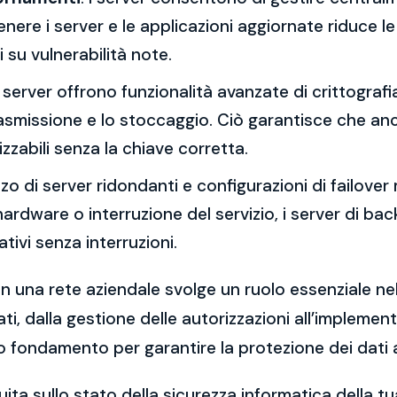
re i server e le applicazioni aggiornate riduce le 
 su vulnerabilità note.
 I server offrono funzionalità avanzate di crittograf
trasmissione e lo stoccaggio. Ciò garantisce che an
zzabili senza la chiave corretta.
lizzo di server ridondanti e configurazioni di failover 
o hardware o interruzione del servizio, i server di 
ivi senza interruzioni.
in una rete aziendale svolge un ruolo essenziale nell
ti, dalla gestione delle autorizzazioni all’implemen
o fondamento per garantire la protezione dei dati az
ita sullo stato della sicurezza informatica della 