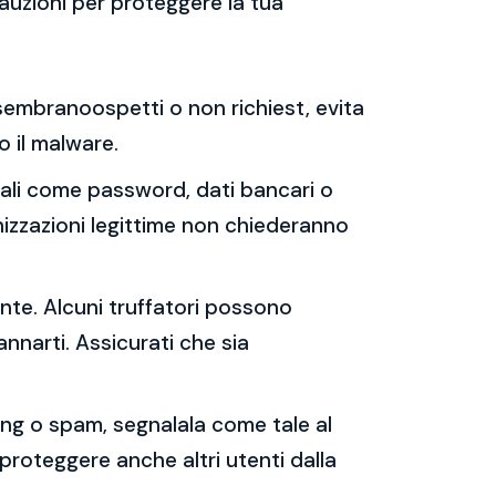
auzioni per proteggere la tua
e sembranoospetti o non richiest, evita
 o il malware.
sonali come password, dati bancari o
nizzazioni legittime non chiederanno
ente. Alcuni truffatori possono
annarti. Assicurati che sia
shing o spam, segnalala come tale al
 proteggere anche altri utenti dalla