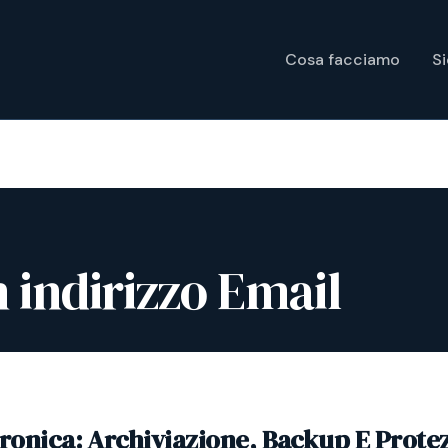
Cosa facciamo
S
 indirizzo Email
tronica: Archiviazione, Backup E Prote