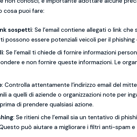
 che non conosci, è importante adottare alcune prec
o cosa puoi fare:
ink sospetti
: Se l’email contiene allegati o link ch
esti possono essere potenziali veicoli per il phishing
li
: Se l’email ti chiede di fornire informazioni per
spondere e non fornire queste informazioni. Le orga
e
: Controlla attentamente l’indirizzo email del mitt
mili a quelli di aziende o organizzazioni note per ing
 prima di prendere qualsiasi azione.
shing
: Se ritieni che l’email sia un tentativo di phi
Questo può aiutare a migliorare i filtri anti-spam e