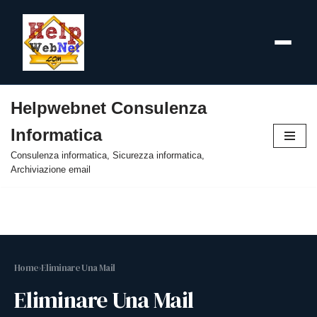
Helpwebnet Consulenza
Vai
Informatica
al
contenuto
Consulenza informatica, Sicurezza informatica,
Archiviazione email
Home
›
Eliminare Una Mail
Eliminare Una Mail