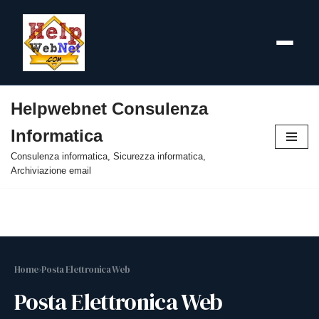
Helpwebnet Consulenza
Vai
Informatica
al
contenuto
Consulenza informatica, Sicurezza informatica,
Archiviazione email
Home
›
Posta Elettronica Web
Posta Elettronica Web