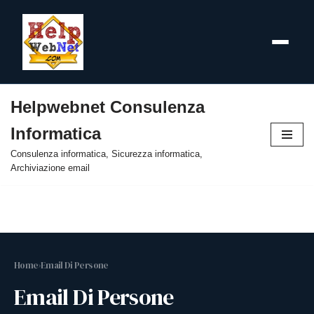
Helpwebnet Consulenza
Vai
Informatica
al
contenuto
Consulenza informatica, Sicurezza informatica,
Archiviazione email
Home
›
Email Di Persone
Email Di Persone