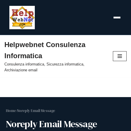
Helpwebnet Consulenza
Vai
Informatica
al
contenuto
Consulenza informatica, Sicurezza informatica,
Archiviazione email
Home
›
Noreply Email Message
Noreply Email Message