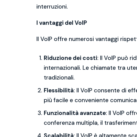
interruzioni.
I vantaggi del VoIP
Il VoIP offre numerosi vantaggi rispet
Riduzione dei costi
: Il VoIP può r
internazionali. Le chiamate tra ut
tradizionali.
Flessibilità
: Il VoIP consente di 
più facile e conveniente comunica
Funzionalità avanzate
: Il VoIP o
conferenza multipla, il trasferimen
Scalabilità
: Il VoIP è altamente s