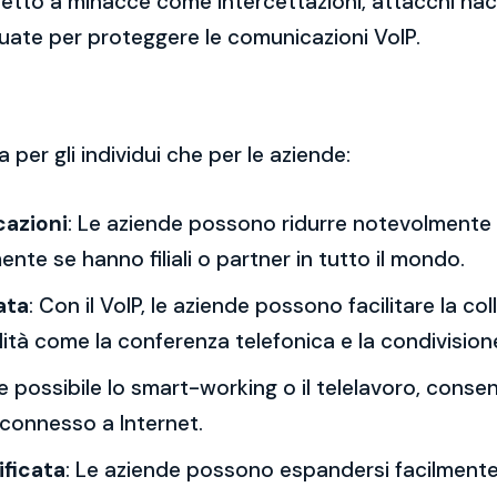
getto a minacce come intercettazioni, attacchi hac
uate per proteggere le comunicazioni VoIP.
 per gli individui che per le aziende:
cazioni
: Le aziende possono ridurre notevolmente i
ente se hanno filiali o partner in tutto il mondo.
ata
: Con il VoIP, le aziende possono facilitare la co
ità come la conferenza telefonica e la condivision
nde possibile lo smart-working o il telelavoro, conse
 connesso a Internet.
ificata
: Le aziende possono espandersi facilmente a