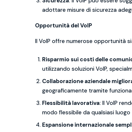
Sicurezza
: Il VoIP può essere sog
adottare misure di sicurezza adeg
Opportunità del VoIP
Il VoIP offre numerose opportunità sia
Risparmio sui costi delle comuni
utilizzando soluzioni VoIP, specialm
Collaborazione aziendale miglior
geograficamente tramite funzional
Flessibilità lavorativa
: Il VoIP re
modo flessibile da qualsiasi luogo
Espansione internazionale sempl