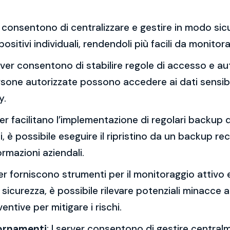
er consentono di centralizzare e gestire in modo sicu
positivi individuali, rendendoli più facili da monito
erver consentono di stabilire regole di accesso e aut
ersone autorizzate possono accedere ai dati sensibil
y.
rver facilitano l’implementazione di regolari backup de
 è possibile eseguire il ripristino da un backup re
ormazioni aziendali.
ver forniscono strumenti per il monitoraggio attivo 
i sicurezza, è possibile rilevare potenziali minacce a
ntive per mitigare i rischi.
iornamenti
: I server consentono di gestire centralm