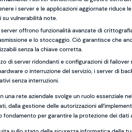
re i server e le applicazioni aggiornate riduce le 
 su vulnerabilità note.
 I server offrono funzionalità avanzate di crittograf
trasmissione e lo stoccaggio. Ciò garantisce che an
zzabili senza la chiave corretta.
lizzo di server ridondanti e configurazioni di failover 
o hardware o interruzione del servizio, i server di 
ivi senza interruzioni.
in una rete aziendale svolge un ruolo essenziale nell
ti, dalla gestione delle autorizzazioni all’implemen
o fondamento per garantire la protezione dei dati az
ita sullo stato della sicurezza informatica della 