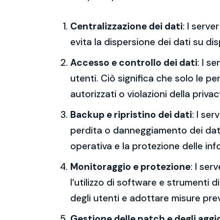
Centralizzazione dei dati
: I serv
evita la dispersione dei dati su dis
Accesso e controllo dei dati
: I s
utenti. Ciò significa che solo le p
autorizzati o violazioni della privac
Backup e ripristino dei dati
: I se
perdita o danneggiamento dei dati,
operativa e la protezione delle inf
Monitoraggio e protezione
: I ser
l’utilizzo di software e strumenti d
degli utenti e adottare misure preve
Gestione delle patch e degli agg