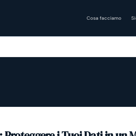
Cosa facciamo
S
 Proteggere i Tuoi Dati in un 