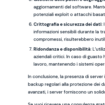
aggiornamenti del software. Mantene
potenziali exploit o attacchi basati
Crittografia e sicurezza dei dati
:
informazioni sensibili durante la 
compromessi, risulterebbero inutili
Ridondanza e disponibilità
: L’uti
aziendali critici. In caso di guast
lavoro, mantenendo i sistemi operat
In conclusione, la presenza di server 
backup regolari alla protezione dei da
avanzati, i server forniscono un solid
Se vuoi ricevere una consulenza gratu