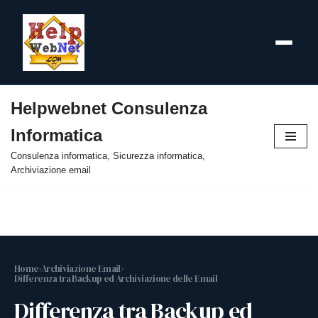
Helpwebnet Consulenza
Vai
Informatica
al
contenuto
Consulenza informatica, Sicurezza informatica,
Archiviazione email
Home
›
Archiviazione Email
›
Differenza tra Backup ed Archiviazione delle Email
Differenza tra Backup ed