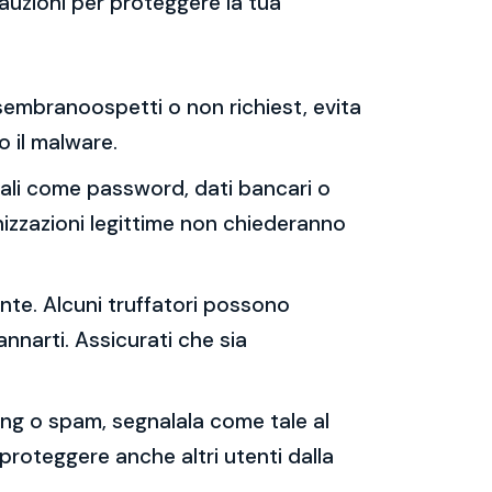
auzioni per proteggere la tua
e sembranoospetti o non richiest, evita
 o il malware.
sonali come password, dati bancari o
nizzazioni legittime non chiederanno
ente. Alcuni truffatori possono
annarti. Assicurati che sia
shing o spam, segnalala come tale al
 proteggere anche altri utenti dalla