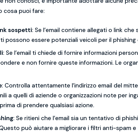
 che non conosci, è importante adottare alcune prec
o cosa puoi fare:
ink sospetti
: Se l’email contiene allegati o link ch
esti possono essere potenziali veicoli per il phishing
li
: Se l’email ti chiede di fornire informazioni per
spondere e non fornire queste informazioni. Le orga
e
: Controlla attentamente l’indirizzo email del mitt
mili a quelli di aziende o organizzazioni note per ing
 prima di prendere qualsiasi azione.
shing
: Se ritieni che l’email sia un tentativo di phi
Questo può aiutare a migliorare i filtri anti-spam e