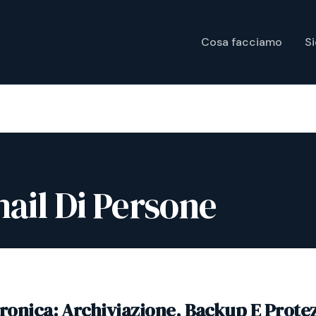
Cosa facciamo
S
ail Di Persone
tronica: Archiviazione, Backup E Prote