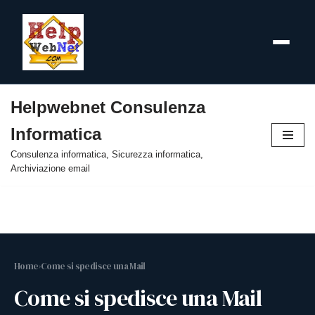
Helpwebnet Consulenza
Vai
Informatica
al
contenuto
Consulenza informatica, Sicurezza informatica,
Archiviazione email
Home
›
Come si spedisce una Mail
Come si spedisce una Mail