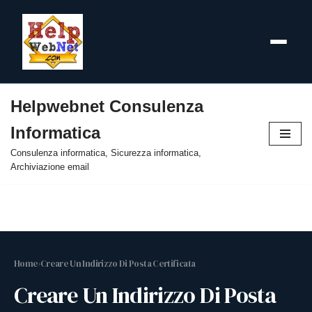
Helpwebnet Consulenza
Vai
Informatica
al
contenuto
Consulenza informatica, Sicurezza informatica,
Archiviazione email
Home
›
Creare Un Indirizzo Di Posta Certificata
Creare Un Indirizzo Di Posta