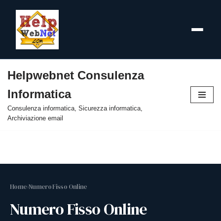
Helpwebnet Consulenza
Vai
Informatica
al
contenuto
Consulenza informatica, Sicurezza informatica,
Archiviazione email
Home
›
Numero Fisso Online
Numero Fisso Online