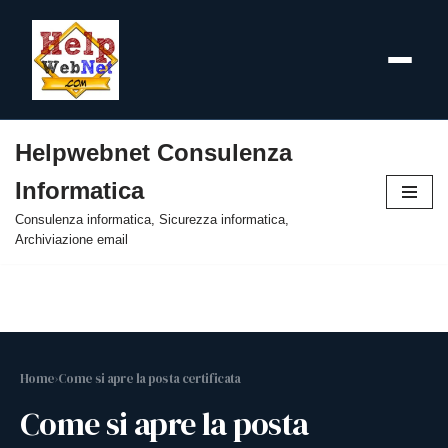
Helpwebnet Consulenza
Vai
Informatica
al
contenuto
Consulenza informatica, Sicurezza informatica,
Archiviazione email
Home
›
Come si apre la posta certificata
Come si apre la posta