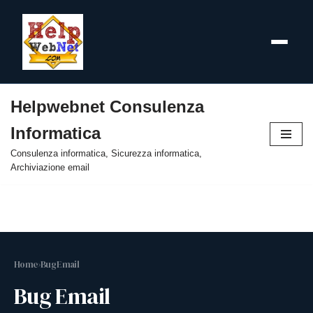
Helpwebnet Consulenza
Vai
Informatica
al
contenuto
Consulenza informatica, Sicurezza informatica,
Archiviazione email
Home
›
Bug Email
Bug Email