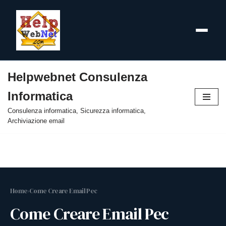
Helpwebnet Consulenza
Vai
Informatica
al
contenuto
Consulenza informatica, Sicurezza informatica,
Archiviazione email
Home
›
Come Creare Email Pec
Come Creare Email Pec