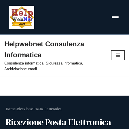
Helpwebnet Consulenza
Vai
Informatica
al
contenuto
Consulenza informatica, Sicurezza informatica,
Archiviazione email
Home
›
Ricezione Posta Elettronica
Ricezione Posta Elettronica